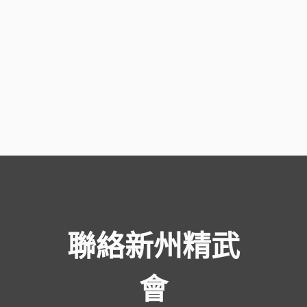
聯絡新州精武
會